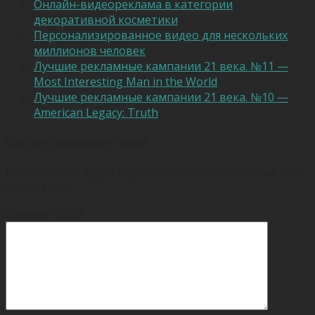
Онлайн-видеореклама в категории
декоративной косметики
Персонализированное видео для нескольких
миллионов человек
Лучшие рекламные кампании 21 века. №11 —
Most Interesting Man in the World
Лучшие рекламные кампании 21 века. №10 —
American Legacy: Truth
Оставить комментарий
Ваш e-mail не будет опубликован.
Обязательные поля
помечены
*
Комментарий