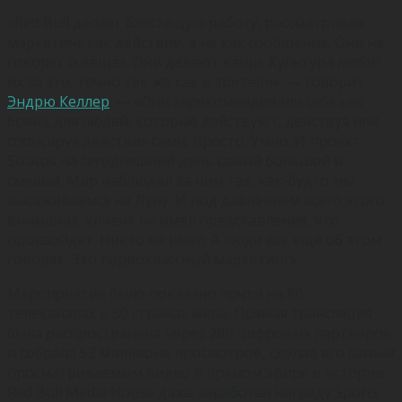
«Red Bull делает блестящую работу, рассматривая
маркетинг как действие, а не как сообщение. Они не
говорят о вещах. Они делают вещи. Культура любит
их за это, точно так же как и зрители», — говорит
Эндрю Келлер
. — «Они зарекомендовали себя как
бренд для людей, которые действуют, действуя или
спонсируя действия сами. Просто. Умно. И проект
Stratos на сегодняшний день самый большой и
смелый. Мир наблюдал за ним так, как-будто мы
высаживаемся на Луну. И под давлением всего этого
внимания, клиент не имел представления, что
произойдет. Никто не имел. А люди все ещё об этом
говорят. Это первоклассный маркетинг».
Мероприятие было показано почти на 80
телеканалах в 50 странах мира. Прямая трансляция
была распространена через 280 цифровых партнеров
и собрала 52 миллиона просмотров, сделав его самым
просматриваемым видео в прямом эфире в истории.
Red Bull Media House даже заработал награду Sports