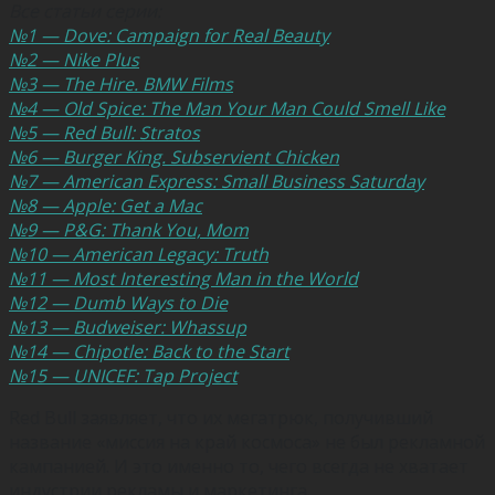
Все статьи серии:
№1 — Dove: Campaign for Real Beauty
№2 — Nike Plus
№3 — The Hire. BMW Films
№4 — Old Spice: The Man Your Man Could Smell Like
№5 — Red Bull: Stratos
№6 — Burger King. Subservient Chicken
№7 — American Express: Small Business Saturday
№8 — Apple: Get a Mac
№9 — P&G: Thank You, Mom
№10 — American Legacy: Truth
№11 — Most Interesting Man in the World
№12 — Dumb Ways to Die
№13 — Budweiser: Whassup
№14 — Chipotle: Back to the Start
№15 — UNICEF: Tap Project
Red Bull заявляет, что их мегатрюк, получивший
название «миссия на край космоса» не был рекламной
кампанией. И это именно то, чего всегда не хватает
индустрии рекламы и маркетинга.