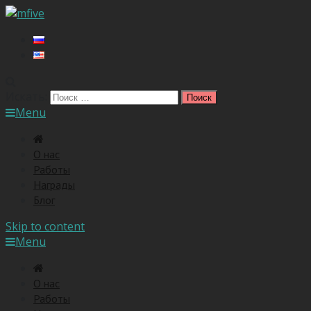
Искать:
Menu
O нас
Работы
Награды
Блог
Skip to content
Menu
O нас
Работы