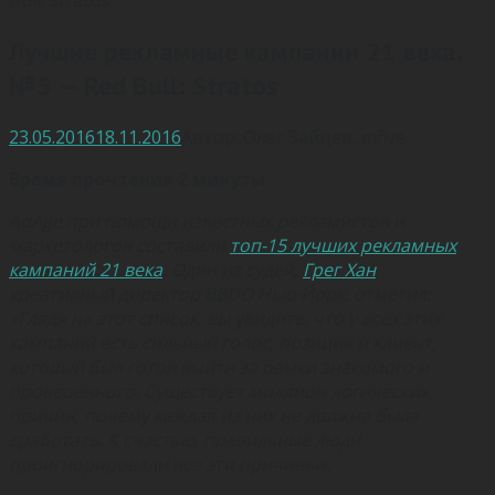
Лучшие рекламные кампании 21 века.
№5 — Red Bull: Stratos
23.05.2016
18.11.2016
Автор:
Олег Зайцев
,
mfive
Время прочтения 2 минуты
AdAge при помощи известных рекламистов и
маркетологов составили
топ-15 лучших рекламных
кампаний 21 века
. Один из судей,
Грег Хан
,
креативный директор BBDO Нью-Йорк, отметил:
«Глядя на этот список, вы увидите, что у всех этих
кампаний есть сильный голос, позиция и клиент,
который был готов выйти за рамки знакомого и
проверенного. Существует миллион логических
причин, почему каждая из них не должна была
сработать. К счастью, правильные люди
проигнорировали все эти причины».