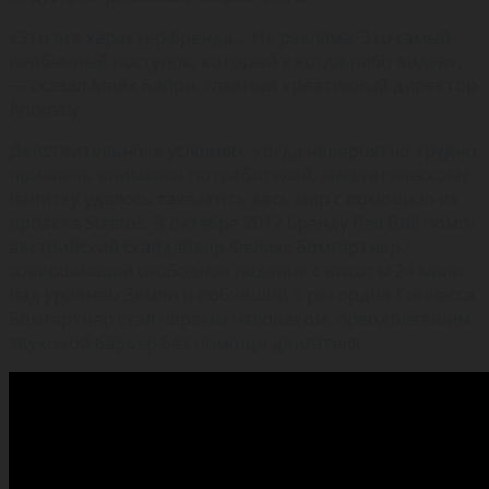
«Это все характер бренда…. Не реклама. Это самый
необычный поступок, который я когда-либо видел»,
— сказал Майк Байрн, главный креативный директор
Anomaly.
Действительно, в условиях, когда невероятно трудно
привлечь внимание потребителей, энергетическому
напитку удалось захватить весь мир с помощью их
проекта Stratos. В октябре 2012 бренду Red Bull помог
австрийский скайдайвер Феликс Бомгартнер,
совершивший свободное падение с высоты 24 мили
над уровнем Земли и побивший 5 рекордов Гиннесса.
Бомгартнер стал первым человеком, преодолевшим
звуковой барьер без помощи двигателя.