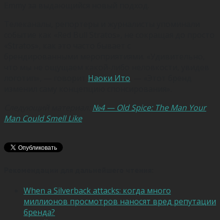
Emmy за выдающийся новый подход.
Телеканалы, репортеры и журналисты упоминали
событие как «Red Bull Stratos», не сокращая до просто
«Stratos», как это часто бывает с
брендированными мероприятиями. «Удивительно,
что мы не ощущаем какой-либо неловкости, увидев
логотип», — говорит
Наоки Ито
. — «Этот бренд
изменил саму концепцию спонсирования».
Следующий материал:
№4 — Old Spice: The Man Your
Man Could Smell Like
Рекомендации для дальнейшего чтения:
When a Silverback attacks: когда много
миллионов просмотров наносят вред репутации
бренда?