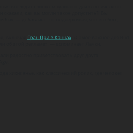
ния выглядит слишком «улично» для классического
сказали, как вы могли такое допустить?! Вы
 бы», — добавляет он, подчёркивая, что его босс,
ад, включая
Гран При в Каннах
. «Самое важное для Bud
ли об этой рекламе», — вспоминает Лачки.
ачали радостно приветствовать друг друга
Age.
а хихиканье, как классический ролик, где человек