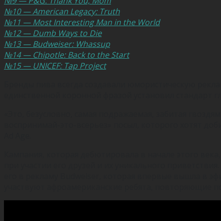
№9 — P&G: Thank You, Mom
№10 — American Legacy: Truth
№11 — Most Interesting Man in the World
№12 — Dumb Ways to Die
№13 — Budweiser: Whassup
№14 — Chipotle: Back to the Start
№15 — UNICEF: Tap Project
Бренды пива всегда создавали юмористическую реклам
единственной коронной фразой установил стандарт гл
«Это, безусловно, самая подражаемая, забитая гвоздям
воспринимай-это-всерьез» посыл, которого хотят доб
Ad Age.
Кампания, которая дебютировала в начале этого века,
при участии его друзей и их уникального приветств
его в рекламу Budweiser, которая впервые вышла в эф
участвуют афроамериканские ребята, повторяющие по 