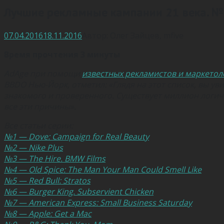
Лучшие рекламные кампании 21 века. №
07.04.2016
18.11.2016
Автор:
Олег Зайцев
,
mfive
Время прочтения 3 минуты
AdAge при помощи
известных рекламистов и маркетол
BBDO Нью-Йорк, отметил: «Глядя на этот список, вы уви
знакомого и проверенного. Существует миллион логич
все эти причины».
Все статьи серии:
№1 — Dove: Campaign for Real Beauty
№2 — Nike Plus
№3 — The Hire. BMW Films
№4 — Old Spice: The Man Your Man Could Smell Like
№5 — Red Bull: Stratos
№6 — Burger King. Subservient Chicken
№7 — American Express: Small Business Saturday
№8 — Apple: Get a Mac