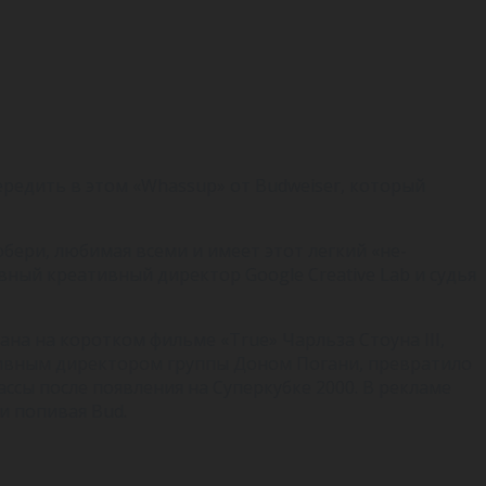
ередить в этом «Whassup» от Budweiser, который
обери, любимая всеми и имеет этот легкий «не-
авный креативный директор Google Creative Lab и судья
ана на коротком фильме «True» Чарльза Стоуна III,
ативным директором группы Доном Погани, превратило
ассы после появления на Суперкубке 2000. В рекламе
и попивая Bud.