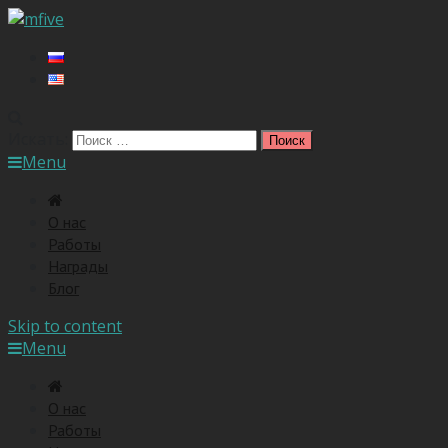
Искать:
Menu
O нас
Работы
Награды
Блог
Skip to content
Menu
O нас
Работы