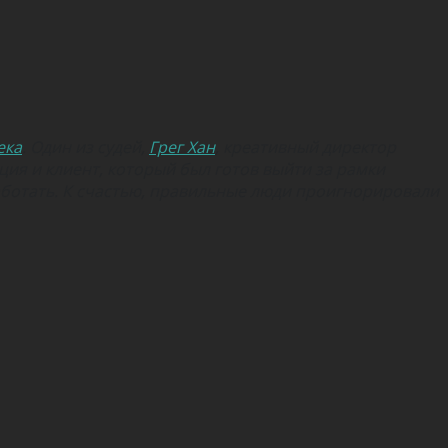
ека
. Один из судей,
Грег Хан
, креативный директор
иция и клиент, который был готов выйти за рамки
аботать. К счастью, правильные люди проигнорировали