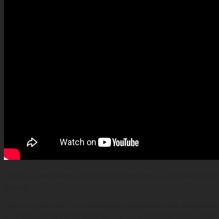
Цифры кампании опережали всех: бренд направил зрите
взрыв.
Лачки признает, что кампания пережила пик популярн
о происходящем на Земле. Что он ответил? «Whassup!»