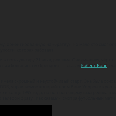
у, ориентированную на «братву». Но мало кто смог оп
упости, которая работает.
и в поп-культуру 21 века, реклама. Она смешная, чёрт п
иться большинство брендов», — сказал
Роберт Вонг
, гл
 имела скромный и неустойчивый старт. Она была основ
ия. DDB, управляемое копирайтером Вини Уоррен и кре
ир в конце 1999 года, но по-настоящему выстрелила в м
телефон фразу «Как сааам?!», смотря футбольный матч 