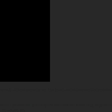
лей на budweiser.com, где они могли научиться произн
ости с роликом, в котором инопланетянин под видом с
, конечно же.