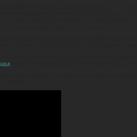
оров Anheuser-Busch, которые волновались, что кампа
реативный директор Anheuser-Busch Боб Лачки. — «Они 
то время, когда другие компании, по-моему, вздрогнули
 сбить с курса какие-то расистские шуточки».
а хитом пародий и посыпавшихся на неё рекламных нагр
тавители СМИ от Говарда Стерна до Кэтти Курик говори
, что значит «вирусный», так так люди по всему миру н
хард
, почетный председатель DDB Worldwide и судья Ad 
южетными линиями, которые всегда вызывали своего род
 «whassup».