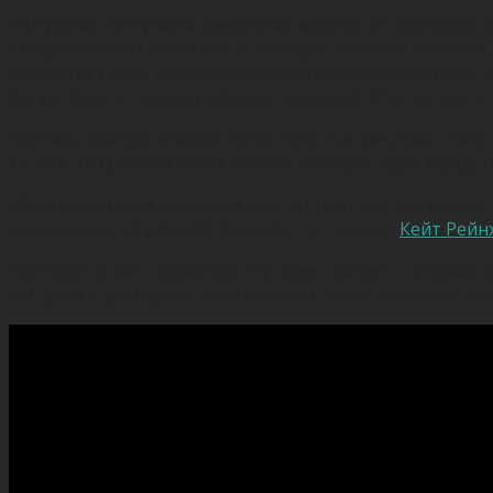
«На ролик поступили внезапные жалобы от дистрибьют
американского напитка», — говорит бывший главный к
порочите марку Budweiser». «Мы выдержали критику, в 
Август-Буш IV, придерживался позиции: «Нас не смогут
Критика быстро исчезла после того, как реклама стал
то, что эти ролики стали частью поп-культуры. Предс
«Кампания стала вирусной еще до того, как мы узнали
новооткрытой для себя фразой», — говорит
Кейт Рейн
Anheuser-Busch сохраняли эту идею свежей с новыми с
ест суши в ресторане и произносит слова «wassabi» как