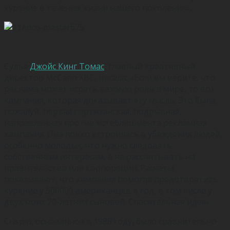
курение в течение жизни нашего поколения».
Судья
Джойс Кинг Томас
, главный креативный
директор McCann XBC, писала: «Если вы верите, что
реклама может играть важную роль в мире, то вот
кампания, которая доказывает эту мысль. Это была,
пожалуй, первая партизанская, подрывная,
направленная против истеблишмента рекламная
кампания. Она ловко встроилась в убеждения людей,
особенно молодых, что нужно следовать
собственным интересам, а не рассчитывать на
правительство или корпорации. Расчеты
показывают, что кампания помогла предотвратить
курение у 500000 американцев в год, в том числе у
двух моих 20-летних сыновей. Спасительная идея».
Crispin, основанное в 1988 году, было сравнительно