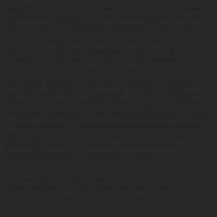
вебсайт «Truth» в нарушении «духа» их соглашения и
пригрозили прекратить свои миллиардные платежи,
если не будут предприняты серьезные меры. Фонд
American Legacy тратил 300 миллионов долларов в
год на антитабачное движение и 185 миллионов
долларов на рекламу и связи с общественностью —
деньги, которые шли от крупнейших табачных
компаний в рамках расчетов с государственными
прокурорами США. Соглашение об урегулировании
расчетов в 1998 положило конец государственным
судебным процессам против производителей табака,
но предписывало табачным компаниям выплачивать
миллиарды долларов государству и $1,55 млрд для
финансирования рекламной кампании American
Legacy. Philip Morris обвинили «Truth» в
противоречии требованиям, содержащимся в этом
соглашении, которое предполагало, что фонд не в
праве «чернить» индустрию. ABC, CBS и NBC
отложили выход ролика в эфир. Другие табачные
компании присоединились к протесту, включая