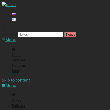
Искать:
Menu
O нас
Работы
Награды
Блог
Skip to content
Menu
O нас
Работы