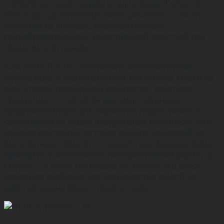
Lorillard, которые подали в суд на фонд. Только в
2006 году суд Дэллавера вынес решение о том, что
кампания не являлась «оскорбительной,
пренебрежительной, воинственной, яростной или
слишком критичной» .
Кампания «Truth» охватывала многочисленные
другие теле- и радиопередачи, рекламные трюки по
всей стране, проведение концертов, печатную
продукцию, в том числе рекламу в журналах,
предназначенную для вырезания подростками, и
размещения на кассах продуктовых магазинов. «Мы
сделали кампанию, которая не была цифровой, но
была интерактивной», — сказал Тони Кальсао, вице-
президент и исполнительный креативный директор
Crispin. — «Тогда так просто не делали. Это было
довольно необычно для большинства людей, но
действительно близко подросткам».