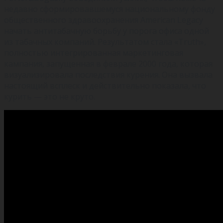
недавно сформировавшемуся национальному фонду
общественного здравоохранения American Legacy
начать антитабачную борьбу у порога офиса одной
из табачных компаний. Результатом стала «Truth»,
полностью интегрированная маркетинговая
кампания, запущенная в феврале 2000 года, которая
визуализировала последствия курения. Она вызвала
настоящий всплеск и действительно показала, что
курить — это не круто.