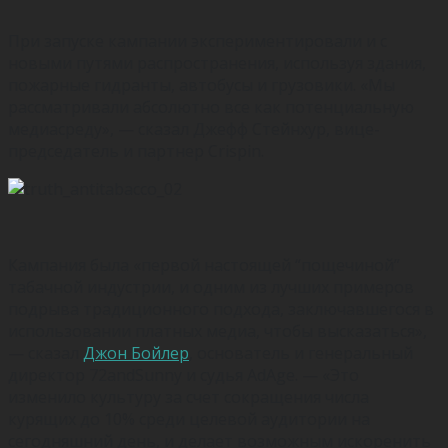
При запуске кампании экспериментировали и с
новыми путями распространения, используя здания,
пожарные гидранты, автобусы и грузовики. «Мы
рассматривали абсолютно все как потенциальную
медиасреду», — сказал Джефф Стейнхур, вице-
председатель и партнер Crispin.
Кампания была «первой настоящей “пощечиной”
табачной индустрии, и одним из лучших примеров
подрыва традиционного подхода, заключавшегося в
использовании платных медиа, чтобы высказаться»,
— сказал
Джон Бойлер
, основатель и генеральный
директор 72andSunny и судья AdAge. — «Это
изменило культуру за счет сокращения числа
курящих до 10% среди целевой аудитории на
сегодняшний день, и делает возможным искоренить