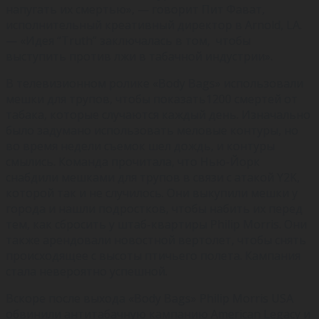
напугать их смертью», — говорит Пит Фават,
исполнительный креативный директор в Arnold, LA.
— «Идея “Truth” заключалась в том, чтобы
выступить против лжи в табачной индустрии».
В телевизионном ролике «Body Bags» использовали
мешки для трупов, чтобы показать1200 смертей от
табака, которые случаются каждый день. Изначально
было задумано использовать меловые контуры, но
во время недели съемок шел дождь, и контуры
смылись. Команда прочитала, что Нью-Йорк
снабдили мешками для трупов в связи с атакой Y2K,
которой так и не случилось. Они выкупили мешки у
города и нашли подростков, чтобы набить их перед
тем, как сбросить у штаб-квартиры Philip Morris. Они
также арендовали новостной вертолет, чтобы снять
происходящее с высоты птичьего полета. Кампания
стала невероятно успешной.
Вскоре после выхода «Body Bags» Philip Morris USA
обвинили антитабачную кампанию American Legacy и