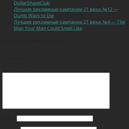
DollarShaveClub
Лучшие рекламные кампании 21 века. №12 —
Dumb Ways to Die
Лучшие рекламные кампании 21 века. №4 — The
Man Your Man Could Smell Like
Оставить комментарий
Ваш e-mail не будет опубликован.
Обязательные поля
помечены
*
Комментарий
Имя
*