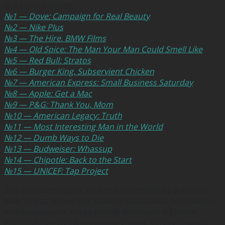
Все статьи серии:
№1 — Dove: Campaign for Real Beauty
№2 — Nike Plus
№3 — The Hire. BMW Films
№4 — Old Spice: The Man Your Man Could Smell Like
№5 — Red Bull: Stratos
№6 — Burger King. Subservient Chicken
№7 — American Express: Small Business Saturday
№8 — Apple: Get a Mac
№9 — P&G: Thank You, Mom
№10 — American Legacy: Truth
№11 — Most Interesting Man in the World
№12 — Dumb Ways to Die
№13 — Budweiser: Whassup
№14 — Chipotle: Back to the Start
№15 — UNICEF: Tap Project
Это большая редкость, что два агентства работают
вместе над одной рекламной кампанией. Но именно
это произошло, когда Arnold Worldwide и Crispin
Porter&Bogusky объединили усилия, чтобы помочь