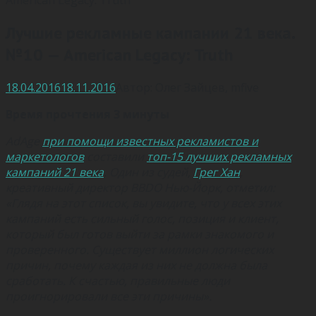
Лучшие рекламные кампании 21 века.
№10 — American Legacy: Truth
18.04.2016
18.11.2016
Автор:
Олег Зайцев
,
mfive
Время прочтения 3 минуты
AdAge
при помощи известных рекламистов и
маркетологов
составили
топ-15 лучших рекламных
кампаний 21 века
. Один из судей,
Грег Хан
,
креативный директор BBDO Нью-Йорк, отметил:
«Глядя на этот список, вы увидите, что у всех этих
кампаний есть сильный голос, позиция и клиент,
который был готов выйти за рамки знакомого и
проверенного. Существует миллион логических
причин, почему каждая из них не должна была
сработать. К счастью, правильные люди
проигнорировали все эти причины».