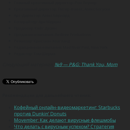
Главный креативный директор: Рон Лоунер
Креативный директор: Питер Фават, Алекс Богуски
Арт-Директор: Алекс Бёрнард
Копирайтер: Ари Меркин
Продюсер: Кейт Дезен
Продакшн компания: Redtree Productions
Режиссер: Кристиан Хоагланд
Редакционная компания: Mad River Post, New York
Редактор: Том Шерма
Следующий материал:
№9 — P&G: Thank You, Mom
Рекомендации для дальнейшего чтения:
Кофейный онлайн-видеомаркетинг: Starbucks
против Dunkin’ Donuts
Movember: Как делают вирусные флешмобы
Что делать с вирусным успехом? Стратегия