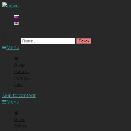
Искать:
Menu
O нас
Работы
Награды
Блог
Skip to content
Menu
O нас
Работы