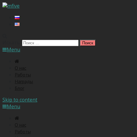
Искать:
Menu
O нас
Работы
Награды
Блог
Skip to content
Menu
O нас
Работы