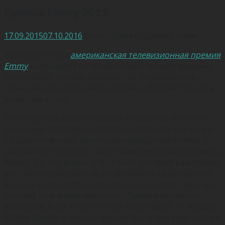
Премия Emmy 2015
17.09.2015
07.10.2016
Автор:
Юлия Буданова
,
mfive
А вы знаете, что
американская телевизионная премия
Emmy
награждает не только самые лучшие фильмы,
но рекламу? Точнее, выбирает из 5 номинантов —
один самый выдающийся рекламный ролик года. И в
этом году — это…
Это вирусный ролик! Реклама, названная интернет-
сенсацией 2014 года. Работа Leo Burnett’а для когда-
то самого не креативного рекламодателя Procter &
Gamble и его некогда такого консервативного бренда
Always. Да, это ролик «Like a Girl», который уже собрал
все, чем награждают на этой планете: гран-при Clio
Award и еще 6 наград разного достоинства, гран-при
Cannes Lions и еще несколько Львов различного
номинала, Black Pencil и White Pencil D&AD, 11 наград
Webby Awards и многое другое. Вот в чем сила, сестра!