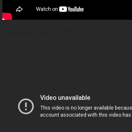
Gatorade «Made In NY»
TBWA\Chiat\Day, Los Angeles