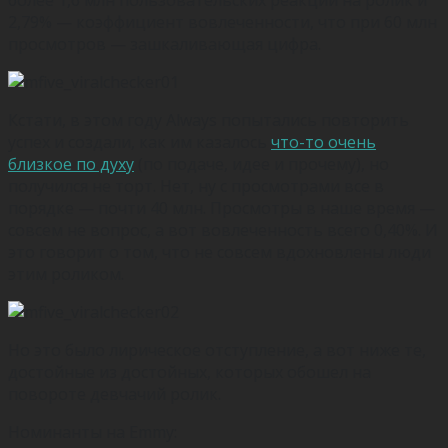
2,79% — коэффициент вовлеченности, что при 60 млн
просмотров — зашкаливающая цифра.
Кстати, в этом году Always попытались повторить
успех и создали, как им казалось
что-то очень
близкое по духу
(по подаче, идее и прочему), но
получился не торт. Нет, ну с просмотрами все в
порядке — почти 40 млн. Просмотры в наше время —
совсем не вопрос, а вот вовлеченность всего 0,40%. И
это говорит о том, что не совсем вдохновлены люди
этим роликом.
Но это было лирическое отступление, а вот ниже те,
достойные из достойных, которых обошел на
повороте девчачий ролик.
Номинанты на Emmy: