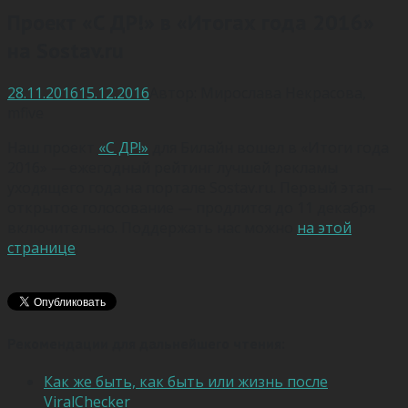
Проект «С ДР!» в «Итогах года 2016»
на Sostav.ru
28.11.2016
15.12.2016
Автор:
Мирослава Некрасова
,
mfive
Наш проект
«С ДР!»
для Билайн вошел в «Итоги года
2016» — ежегодный рейтинг лучшей рекламы
уходящего года на портале Sostav.ru. Первый этап —
открытое голосование — продлится до 11 декабря
включительно. Поддержать нас можно
на этой
странице
.
Рекомендации для дальнейшего чтения:
Как же быть, как быть или жизнь после
ViralChecker