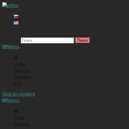
Искать:
Menu
O нас
Работы
Награды
Блог
Skip to content
Menu
O нас
Работы