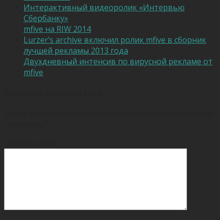
Интерактивный видеоролик «Интервью
Сбербанку»
mfive на RIW 2014
Lurzer’s archive включил ролик mfive в сборник
лучшей рекламы 2013 года
Двухдневный интенсив по вирусной рекламе от
mfive
Оставить комментарий
Ваш e-mail не будет опубликован.
Обязательные поля
помечены
*
Комментарий