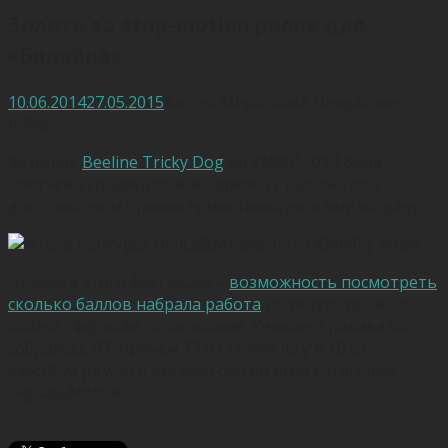
Золото за stop-motion ролик для
«Билайна»
10.06.2014
27.05.2015
Автор:
Мирослава Некрасова
,
mfive
За ролик
Beeline Tricky Dog
на КМФР 2014 была
получена традиционная тарелка с рыбой. Пес с
достоинством принял причитающуюся ему награду.
Новинка этого фестиваля –
возможность посмотреть
сколько баллов набрала работа
по результатам он-
лайн и офф-лайн голосования. У нашего ролика их
собралось 87, причем 77 от Online jury и 10 от
Executive jury. Это высший бал во всей категории
Digital&Mobile.