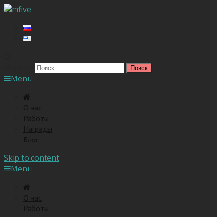
Искать:
Menu
O нас
Работы
Награды
Блог
Skip to content
Menu
O нас
Работы