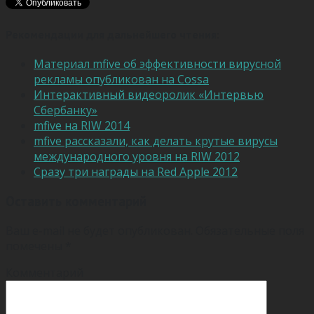
Рекомендации для дальнейшего чтения:
Материал mfive об эффективности вирусной
рекламы опубликован на Cossa
Интерактивный видеоролик «Интервью
Сбербанку»
mfive на RIW 2014
mfive рассказали, как делать крутые вирусы
международного уровня на RIW 2012
Сразу три награды на Red Apple 2012
Оставить комментарий
Ваш e-mail не будет опубликован.
Обязательные поля
помечены
*
Комментарий