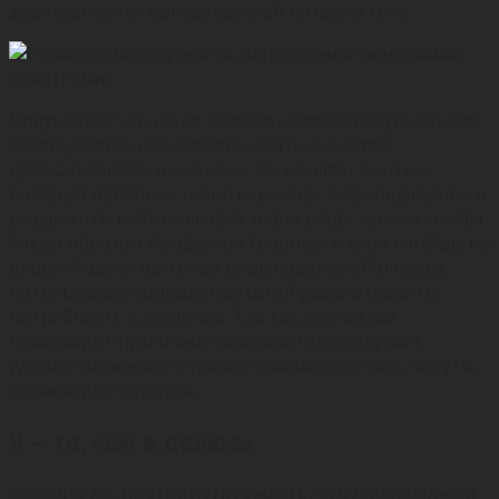
зацикленности пользователей на самих себе.
Получается, что люди делятся с миром результатами
своей умственной деятельности, анализом
происходящего, выводами. Их цепляет контент,
который наиболее точно отражает мироощущение и
результаты размышлений, и они репостят его, чтобы
таким образом продемонстрировать свои взгляды на
вещи. И здесь мы снова сталкиваемся с большим
потенциалом социальных сетей удовлетворять
потребность в общении. Так как рефлексия
происходит публично, пользователь получает
удовлетворение от такого взаимодействия, по сути,
происходит катарсис.
Я – то, чем я делюсь
Конечно же, не стоит утверждать, что люди целыми