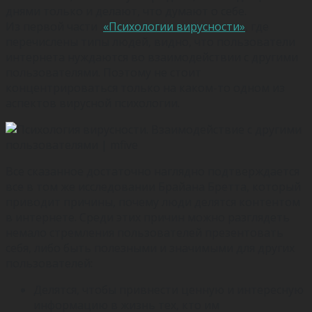
днями только и делают, что думают о себе.
Из первой части
«Психологии вирусности»
, где
перечислены типы людей, видно, что пользователи
интернета нуждаются во взаимодействии с другими
пользователями. Поэтому не стоит
концентрироваться только на каком-то одном из
аспектов вирусной психологии.
Все сказанное достаточно наглядно подтверждается
все в том же исследовании Брайана Бретта, который
приводит причины, почему люди делятся контентом
в интернете. Среди этих причин можно разглядеть
немало стремления пользователей презентовать
себя, либо быть полезными и значимыми для других
пользователей:
Делятся, чтобы привнести ценную и интересную
информацию в жизнь тех, кто им