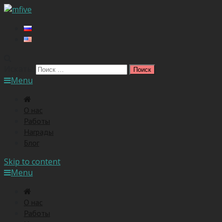
Искать:
Menu
O нас
Работы
Награды
Блог
Skip to content
Menu
O нас
Работы