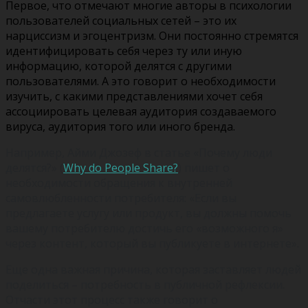
Первое, что отмечают многие авторы в психологии
пользователей социальных сетей – это их
нарциссизм и эгоцентризм. Они постоянно стремятся
идентифицировать себя через ту или иную
информацию, которой делятся с другими
пользователями. А это говорит о необходимости
изучить, с какими представлениями хочет себя
ассоциировать целевая аудитория создаваемого
вируса, аудитория того или иного бренда.
Например, Айми Джозеф в статье «Почему люди
делятся?» (
Why do People Share?
) пишет о
необходимости обращения к внутренней
самовлюбленности потребителя: «Если вы
предлагаете услугу или продукт, вы должны помочь
вашему потребителю достичь его «возможного я»
через контент, который вы публикуете в интернете».
Еще одна важная причина, которая заставляет людей
поделиться – потребность в публичной рефлексии.
Отчасти этот процесс также говорит о