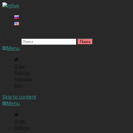
Искать:
Menu
O нас
Работы
Награды
Блог
Skip to content
Menu
O нас
Работы