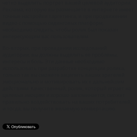
четко выделить портрет вашей целевой аудитории.
Реклама, которую вы размещаете в интернете имеет
точные настройки таргетинга, и при продвижении
видео с помощью сидинговых платформ,
необходимо следить, чтобы ролик был показан
интересующим вас пользователям.
Во-вторых, при проведении исследований
аудитории, вы должны выделить ее проблемы,
интересы и боль. Эти данные необходимо
использовать при разработке концепции ролика,
только так вы сможете зацепить ваших зрителей
эмоционально и мотивировать их к дальнейшим
действиям. Качественный, ролик, который играет на
целевых эмоциях и хорошо запоминается, сможет
правильно воздействовать на ваших потребителей,
и тогда, вы получите желаемую конвертацию.