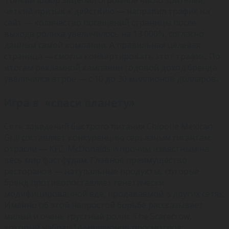
Тонкий юмор зацепил огромное число зрителей,
четкий призыв к действию — направил трафик на
сайт — количество посещений страницы после
выхода ролика увеличилось на 13 000%, согласно
данным самой компании. А правильная целевая
страница — смогла конвертировать этот трафик. По
итогам рекламной кампании годовой доход бренда
увеличился втрое — с 10 до 30 миллионов долларов.
Игра в «спаси планету»
Сеть заведений быстрого питания Chipotle Mexican
Grill составляет конкуренцию серьезным гигантам
отрасли — KFC, McDonalds и прочим известным на
весь мир фастфудам. Главное преимущество
ресторанов — натуральные продукты, которые
бренд противопоставляет генетически
модифицированной еде, продаваемой в других сетях.
Именно об этой непростой борьбе рассказывает
милый и очень грустный ролик The Scarecrow,
который набрал 14 миллионов просмотров: