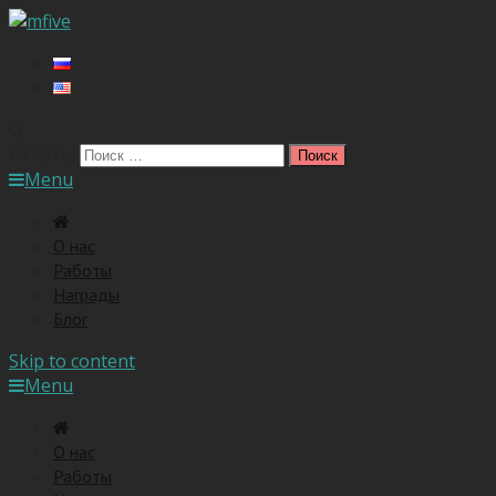
Искать:
Menu
O нас
Работы
Награды
Блог
Skip to content
Menu
O нас
Работы