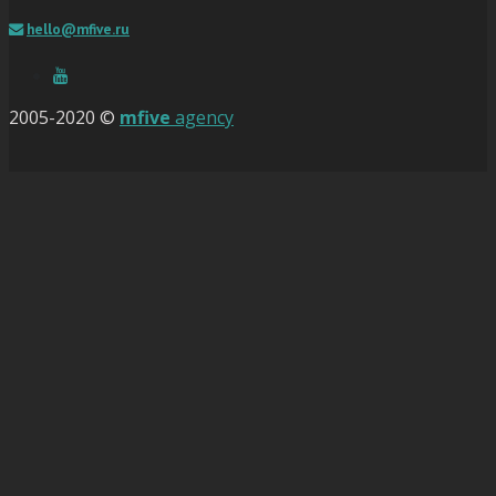
hello@mfive.ru
2005-2020 ©
mfive
agency