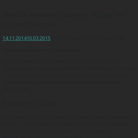
Лучшая мировая реклама. Теперь по-
русски! Выпуск 6
14.11.2014
10.03.2015
Автор:
Ирина Горбачева
,
mfive
Время прочтения 2,5 минуты
Сегодня пришло время нового обзора лучших
мировых вирусных роликов. Как обычно мы отобрали
и перевели самые лучшие, смешные, умилительные,
грустные вирусы. Получите заряд эмоций на эти
выходные!
Кошки vs собаки
Эта вражда длится веками — кошки терпеть не могут
собак, а те — кошек. Но знаете ли вы, что на самом
деле думают кошки о псах? И как хитроумно
используют простодушных собак, чтобы заполучить