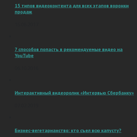
15 типов видеоконтента для всех этапов воронки
продаж
15.06.2017
7 способов попасть в рекомендуемые видео на
YouTube
06.10.2016
Интерактивный видеоролик «Интервью Сбербанку»
07.02.2019
Бизнес-вегетарианство: кто съел всю капусту?