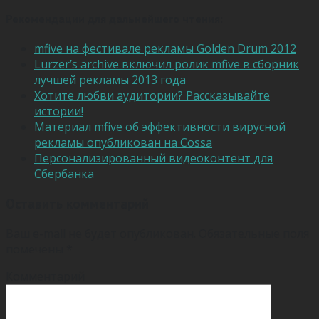
Рекомендации для дальнейшего чтения:
mfive на фестивале рекламы Golden Drum 2012
Lurzer’s archive включил ролик mfive в сборник
лучшей рекламы 2013 года
Хотите любви аудитории? Рассказывайте
истории!
Материал mfive об эффективности вирусной
рекламы опубликован на Cossa
Персонализированный видеоконтент для
Сбербанка
Оставить комментарий
Ваш e-mail не будет опубликован.
Обязательные поля
помечены
*
Комментарий