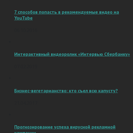
7 способов попасть в рекомендуемые видео на
YouTube
06.10.2016
Интерактивный видеоролик «Интервью Сбербанку»
07.02.2019
Бизнес-вегетарианство: кто съел всю капусту?
21.04.2017
Прогнозирование успеха вирусной рекламной
кампании