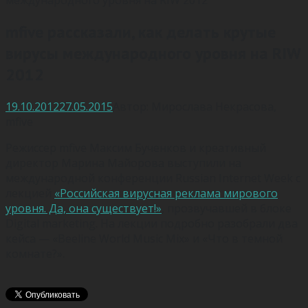
mfive рассказали, как делать крутые
вирусы международного уровня на RIW
2012
19.10.2012
27.05.2015
Автор:
Мирослава Некрасова
,
mfive
Режиссер mfive Максим Бученков и креативный
директор Марина Майорова выступили на
международной конференции Russian Internet Week с
лекцией
«Российская вирусная реклама мирового
уровня. Да, она существует!»
, прозвучавшей в блоке
Digital marketing. На лекции подробно разобрали два
кейса — «Beeline World Music Mix» и «Что в темной
комнате?».