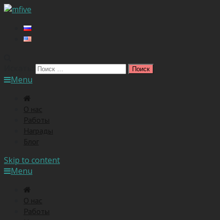
Искать:
Menu
O нас
Работы
Награды
Блог
Skip to content
Menu
O нас
Работы