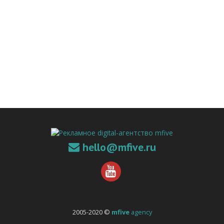
hello@mfive.ru
2005-2020 ©
mfive
agency