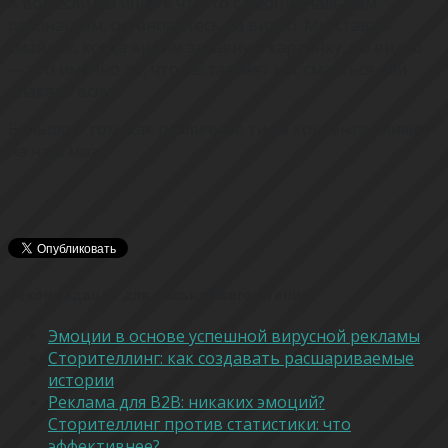
А вот если вы ищете что-то с эмоциональным
резонансом, остановитесь на видео. Мы ставим
смайлик, когда видим забавную картинку, но видео
— это именно то, что заставляет нас смеяться или
плакать вслух.
Больше о том, как различные типы контента влияют
на наш мозг:
Рекомендации для дальнейшего чтения:
Эмоции в основе успешной вирусной рекламы
Сторителлинг: как создавать расшариваемые
истории
Реклама для B2B: никаких эмоций?
Сторителлинг против статистики: что
эффективнее?