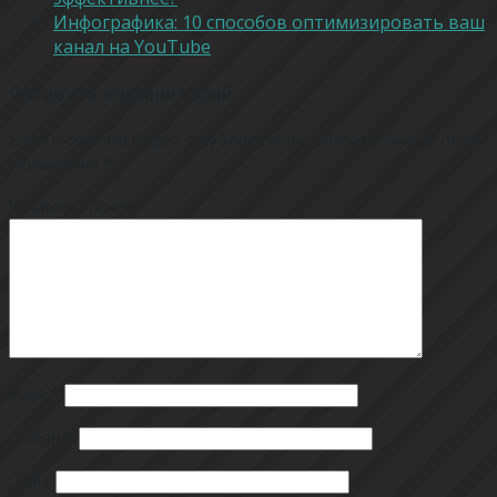
Инфографика: 10 способов оптимизировать ваш
канал на YouTube
Оставить комментарий
Ваш e-mail не будет опубликован.
Обязательные поля
помечены
*
Комментарий
Имя
*
E-mail
*
Сайт