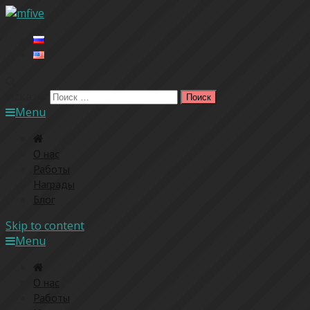
Искать:
Menu
O нас
Работы
Награды
Блог
Skip to content
Menu
O нас
Работы