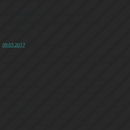
Инфографика: Как наш мозг
обрабатывает различные типы
контента
09.03.2017
Автор:
Юлия Буданова
,
mfive
Различные типы контента по-разному влияют на наш
мозг, а также на наше восприятие и дальнейшее
поведение.
Текст поможет сконцентрировать внимание на
словах, подчеркнуть экспертность и построить
отношения с потребителем, но если вы хотите
донести информацию быстро и в доступной форме
лучшим выбором станет инфографика. Опросы, тесты
и викторины традиционно очень популярны среди
пользователей социальных сетей, это
высокодоступный и высокорасшариваемый контент.