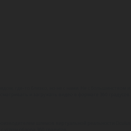
ядом, где-то близко, но не с нами. Не с большинством 
сматривать и загружать видео в формате 360 градусов 
производителем шлемов виртуальной реальности Oculu
с углом обзора 360 градусов.