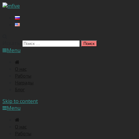
Искать:
Menu
O нас
Работы
Награды
Блог
Skip to content
Menu
O нас
Работы