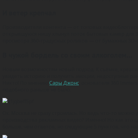
И ветер крепчал
Производители контента — от топовых видеоблоггеро
открывшуюся нишу хлынул поток бытовых камер для 3
просмотра 360-градусных роликов — от
бумажных
3D-
В чужой бордель со своим алкоголем…
Новым возможностям новый подход. К съёмке, креати
увидеть историю и получить эмоции, недоступные ран
Никто! По мнению
Сары Джонс
, основателя 360 Immers
подобного раньше не было.
Ок. Москва не сразу строилась. Но ведь что-то можно 
производства рекламных видео? Именно! Но как это сд
больше, чем ответов, но следующие 5 пунктов, что наз