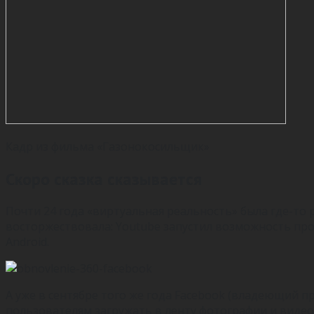
Кадр из фильма «Газонокосильщик»
Скоро сказка сказывается
Почти 24 года «виртуальная реальность» была где-то р
восторжествовала: Youtube запустил возможность про
Android.
А уже в сентябре того же года Facebook (владеющий 
пользователям загружать в ленту фотографии и видео 