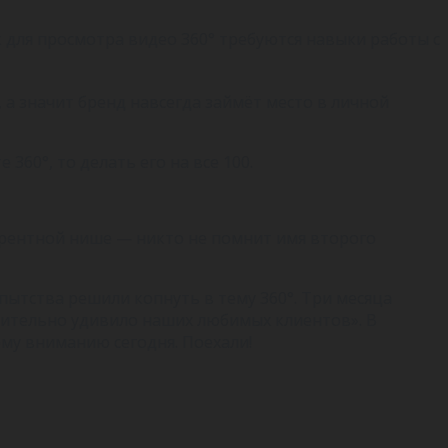
к для просмотра видео 360° требуются навыки работы с
а значит бренд навсегда займёт место в личной
360°, то делать его на все 100.
урентной нише — никто не помнит имя второго
пытства решили копнуть в тему 360°. Три месяца
ствительно удивило наших любимых клиентов». В
му вниманию сегодня. Поехали!