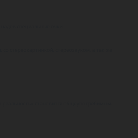
 надев специальные очки.
со стереокартинкой, стереозвуком, а так же
я реальность» становится общеупотребимым.