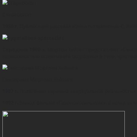
Стереоскоп
1930 г.
Публикация рассказа «Очки пигмалиона» С. Вейн
Середина 1960-х.
Мортон Хейлиг представляет «Сенсор
возможностью испытывать ощущения в теле, чувствов
Сенсорама Мортона Хейлига
1987 г.
Появление термина «виртуальная реальность».
1992 г.
Выход фильма «Газонокосильщик», а вслед за 