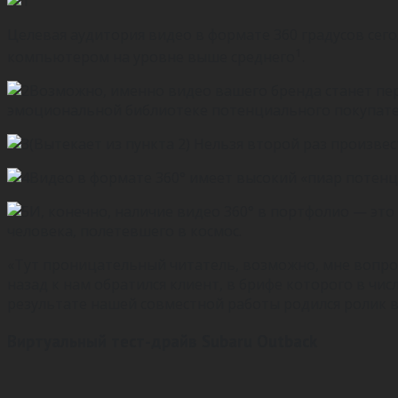
Целевая аудитория видео в формате 360 градусов сего
1
компьютером на уровне выше среднего
.
Возможно, именно видео вашего бренда станет пер
эмоциональной библиотеке потенциального покупате
(Вытекает из пункта 2) Нельзя второй раз произвест
Видео в формате 360° имеет высокий «пиар потенци
И, конечно, наличие видео 360° в портфолио — эт
человека, полетевшего в космос.
«Тут проницательный читатель, возможно, мне вопрос
назад к нам обратился клиент, в брифе которого в чи
результате нашей совместной работы родился ролик в
Виртуальный тест-драйв Subaru Outback