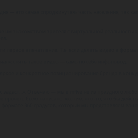
дня — это самая «продвинутая» часть населения, так ка
вым знакомством зрителя с виртуальной реальностью, 
ля.
и первое впечатление. Т.е. если делать видео в формате 
ал»: снять такое видео — само по себе инфоповод.
о яркое и конкретное позиционирование бренда в конк
 задаст…». Отвечаю — мы в mfive не из праздного любо
сле прочего было написано: «хотим, что-то, что бы дей
 формате 360 градусов, который мы представляем ваше