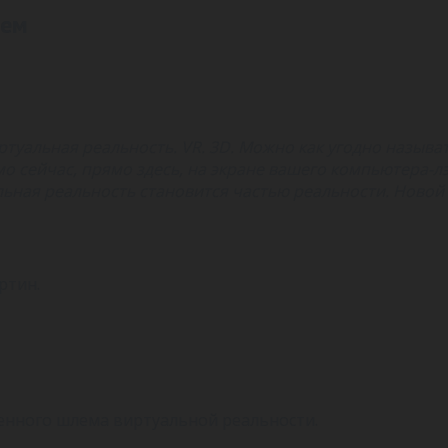
щем
ртуальная реальность. VR. 3D. Можно как угодно называ
мо сейчас, прямо здесь, на экране вашего компьютера-
льная реальность становится частью реальности. Новой
ртин.
енного шлема виртуальной реальности.