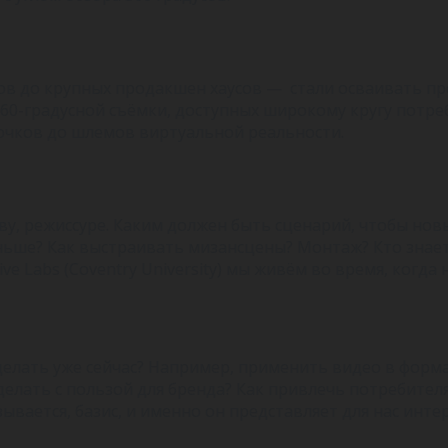
в до крупных продакшен хаусов — стали осваивать про
60-градусной съёмки, доступных широкому кругу потре
очков до шлемов виртуальной реальности.
ву, режиссуре. Каким должен быть сценарий, чтобы но
ьше? Как выстраивать мизансцены? Монтаж? Кто знает 
ive Labs (Coventry University) мы живём во время, ког
делать уже сейчас? Например, применить видео в формат
елать с пользой для бренда? Как привлечь потребителя
ывается, базис, и именно он представляет для нас интер