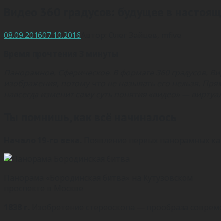
Видео 360 градусов: будущее в настоя
08.09.2016
07.10.2016
Автор:
Олег Зайцев
,
mfive
Время прочтения 3 минуты
Панорамное. Сферическое. В формате 360 градусов. Ви
изображения, потому что не называть его нельзя. Пря
навсегда изменит саму суть понятия «видео» — виртуа
Ты помнишь, как всё начиналось
Начало 19-го века.
Появление первых панорамных ка
Панорама «Бородинская битва» на Кутузовском
проспекте в Москве
1838 г.
Изобретение стереоскопа — прообраза соврем