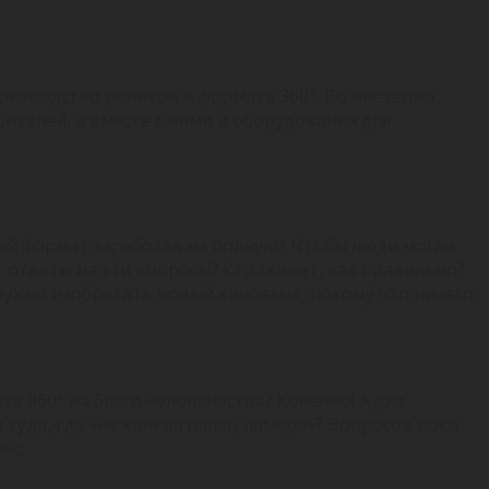
изводство роликов в формате 360°. Во внезапно
бителей,
а вместе с ними и оборудования для
вый формат заработал на полную? Чтобы люди могли
ответы на эти вопросы? Кто скажет, как правильно?
да нужно изобретать новый киноязык, потому что ничего
е 360° на благо человечества? Конечно! А для
 туда, где «не кликал палец ламера»? Вопросов пока
ес.