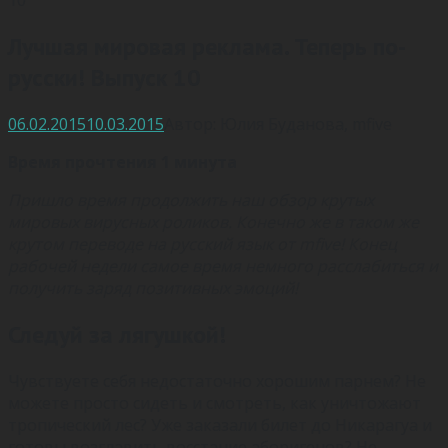
Лучшая мировая реклама. Теперь по-
русски! Выпуск 10
06.02.2015
10.03.2015
Автор:
Юлия Буданова
,
mfive
Время прочтения 1 минута
Пришло время продолжить наш обзор крутых
мировых вирусных роликов. Конечно же в таком же
крутом переводе на русский язык от mfive! Конец
рабочей недели самое время немного расслабиться и
получить заряд позитивных эмоций!
Следуй за лягушкой!
Чувствуете себя недостаточно хорошим парнем? Не
можете просто сидеть и смотреть, как уничтожают
тропический лес? Уже заказали билет до Никарагуа и
готовы возглавить восстание аборигенов? Не