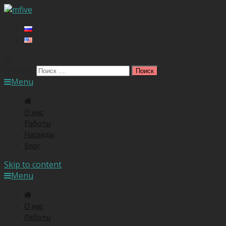
Искать:
Menu
O нас
Работы
Награды
Блог
Skip to content
Menu
O нас
Работы