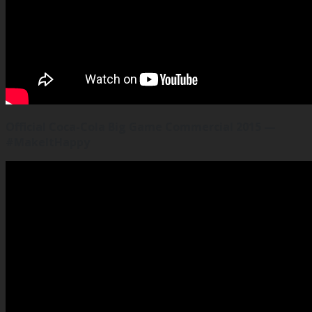
Official Coca-Cola Big Game Commercial 2015 —
#MakeItHappy