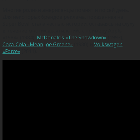
Многие ролики американцы помнят и по сей день.
Для некоторых брендов реклама, показанная на
Super Bowl, стала частью истории, оставаясь на слуху
в течение многих десятилетий, к примеру Apple
«1984» (1984),
McDonald’s «The Showdown»
(1993),
Coca-Cola «Mean Joe Greene»
(1980) и
Volkswagen
«Force»
(2011).