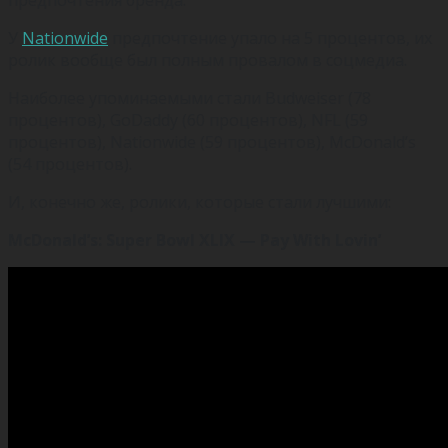
У
Nationwide
предпочтение упало на 5 процентов, их
ролик вообще был полным провалом в соцмедиа.
Наиболее упоминаемыми стали Budweiser (78
процентов), GoDaddy (60 процентов), NFL (59
процентов), Nationwide (59 процентов), McDonald’s
(54 процентов).
И, конечно же, ролики, которые стали лучшими:
McDonald’s: Super Bowl XLIX — Pay With Lovin’