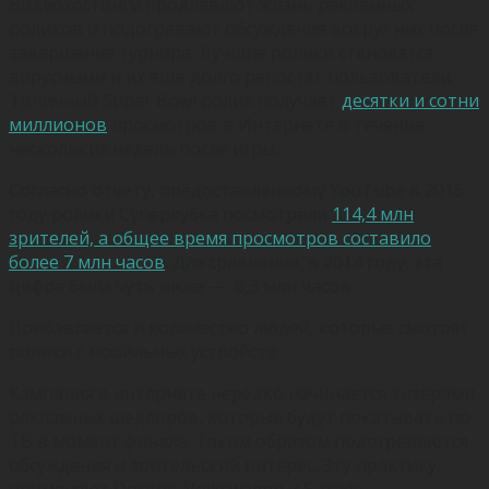
Видеохостинги продлевают жизнь рекламных
роликов и подогревают обсуждения вокруг них после
завершения турнира. Лучшие ролики становятся
вирусными и их еще долго репостят пользователи.
Типичный Super Bowl ролик получает
десятки и сотни
миллионов
просмотров в Интернете в течение
нескольких недель после игры.
Согласно отчету, предоставленному YouTube в 2015
году ролики Суперкубка посмотрели
114,4 млн
зрителей, а общее время просмотров составило
более 7 млн часов
. Для сравнения, в 2014 году, эта
цифра была чуть ниже — 6,3 млн часов.
Прибавляется и количество людей, которые смотрят
ролики с мобильных устройств.
Кампания в интернете нередко начинается тизерами
рекламных шедевров, которые будут показывать по
ТВ в момент финала. Таким образом подогреваются
обсуждения и зрительский интерес. Эту практику
применяют Doritos, Volkswagen и E-trade.