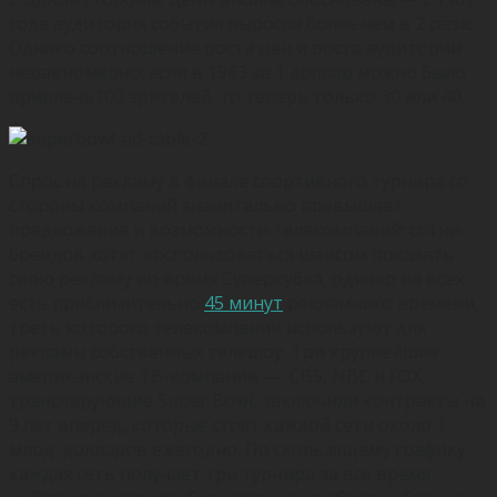
года аудитория события выросла более чем в 2 раза.
Однако соотношение роста цен и роста аудитории
неравномерно: если в 1983 за 1 доллар можно было
привлечь100 зрителей, то теперь только 30 или 40.
Спрос на рекламу в финале спортивного турнира со
стороны компаний значительно превышает
предложение и возможности телекомпаний: сотни
брендов хотят воспользоваться шансом показать
свою рекламу во время Суперкубка, однако на всех
есть приблизительно
45 минут
рекламного времени,
треть которого телекомпании используют для
рекламы собственных телешоу. Три крупнейшие
американские ТВ-компании — CBS, NBC и FOX,
транслирующие Super Bowl, заключили контракты на
9 лет вперед, которые стоят каждой сети около 1
млрд. долларов ежегодно. По скользящему графику
каждая сеть получает три турнира за все время