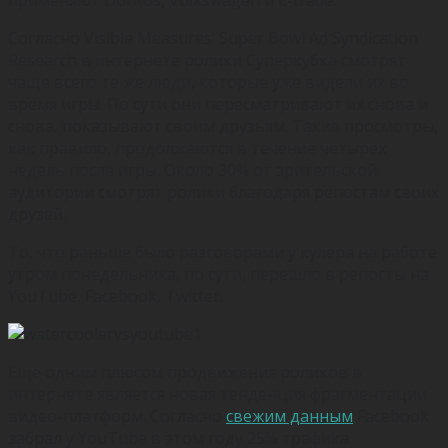
Согласно Visible Measures’ Super Bowl Ad Syndication
Research в интернете ролики Суперкубка смотрят
чаще всего те же люди, которые уже видели их во
время игры. По сути они пересматривают их снова и
снова, показывают своим друзьям. Такие просмотры,
как правило, продолжаются в течение четырех
недель после игры. Около 30% от зрительской
аудитории смотрят ролики благодаря репостам своих
друзей.
То, что раньше было разговорами у кулера на работе
утром понедельника, по сути, перешло в репосты на
YouTube, Facebook, Twitter.
Еще одним плюсом продвижения роликов в
интернете является новая тенденция фрагментации
видео-платформ. Согласно
свежим данным
Facebook
забрал у YouTube в этом году 25% трафика