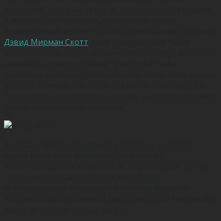
компаний, которые не могут позволить себе бюджет
в несколько миллионов долларов на ролик.
Американский эксперт в области онлайн-маркетинга
Дэвид Мирман Скотт
даже придумал для таких
маркетиновых ходов термин «newsjacking», который
означает «использование трендовой темы,
произошедшей во время события». Например, все мы
хорошо помним, как после открытия Олимпиады в
Сочи начали штамповать рекламу с нераскрывшимся
пятым олимпийским кольцом.
А когда в 2013-м во время Суперкубка на долгое
время погас свет, компания Oreo быстро
отреагировала на это событие, опубликовав твит со
слоганом «You Can Still Dunk in the Dark».
Использование популярного события является
исключительно успешной маркетинговой тактикой и
часто не требует особых затрат.