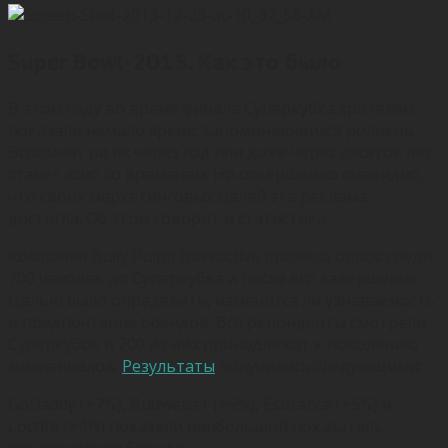
Super Bowl-2015. Как это было
В этом году во время финала Суперкубка зрителям
показали немало ярких, запоминающихся роликов.
Вспомнят ли их через год или даже через десяток лет,
станет ясно со временем. Но совершенно очевидно,
что своих маркетинговых целей эта реклама
достигла. Об этом говорит и статистика.
Компания Bully Pulpit Interactive провела опрос среди
700 человек до Суперкубка и после его завершения.
Целью было определить, изменится ли узнаваемость
и предпочтение брендов. Все репонденты смотрели
Суперкубок и 200 из них принадлежат к поколению
миллениалов.
Результаты
получились следующими:
GoDaddy (+7%), Budweiser (+5%), Esurance (+5%) и
Loctite (+4%) показали наибольший показатель
предпочтения бренда.