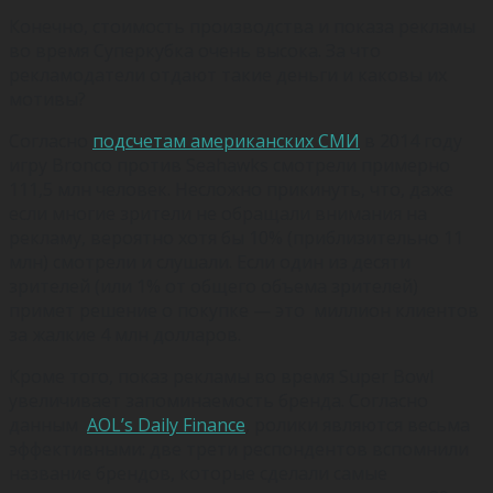
Конечно, стоимость производства и показа рекламы
во время Суперкубка очень высока. За что
рекламодатели отдают такие деньги и каковы их
мотивы?
Согласно
подсчетам американских СМИ
в 2014 году
игру Bronco против Seahawks смотрели примерно
111,5 млн человек. Несложно прикинуть, что, даже
если многие зрители не обращали внимания на
рекламу, вероятно хотя бы 10% (приблизительно 11
млн) смотрели и слушали. Если один из десяти
зрителей (или 1% от общего объема зрителей)
примет решение о покупке — это миллион клиентов
за жалкие 4 млн долларов.
Кроме того, показ рекламы во время Super Bowl
увеличивает запоминаемость бренда. Согласно
данным
AOL’s Daily Finance
, ролики являются весьма
эффективными: две трети респондентов вспомнили
название брендов, которые сделали самые