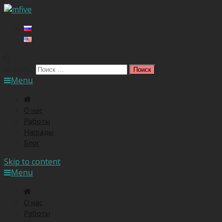
Искать:
Menu
O нас
Работы
Награды
Блог
Skip to content
Menu
O нас
Работы