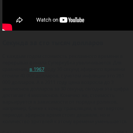
Секунда за сто тысяч долларов
С каждым годом стоимость рекламного времени в
перерывах финала Суперкубка увеличивается. Для
сравнения,
в 1967
году 30 секунд эфирного времени
стоили 40 000 долларов, с учетом инфляции это 261
000 долларов. А в 2011 году цена возросла до 3
миллионов долларов за 30 секунд, сегодня эта цифра
достигает 4 миллионов. Конечно же, стоимость
варьируется в зависимости от порядка роликов,
например, ближе к концу трансляции, в четвертом
периоде, эфирное время стоит дешевле, но и
количество зрителей к этому времени уменьшается.
С одной стороны, цены вполне обоснованы — с 1967