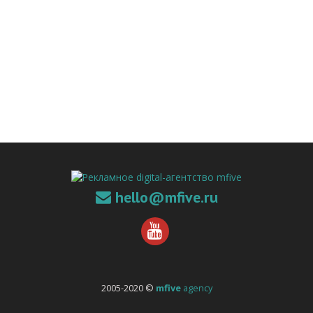
hello@mfive.ru
2005-2020 ©
mfive
agency